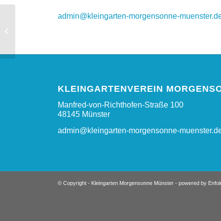
admin@kleingarten-morgensonne-muenster.d
Freie Gärten
KLEINGARTENVEREIN MORGENSO
Manfred-von-Richthofen-Straße 100
48145 Münster
admin@kleingarten-morgensonne-muenster.d
© Copyright -
Kleingarten Morgensonne Münster
-
powered by Enfo