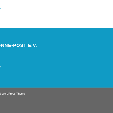
e
NNE-POST E.V.
e
ld WordPress Theme