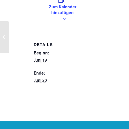
Zum Kalender
hinzufügen
Wegefest auf dem Lorenzweg 14.6.
ab 15 Uhr
DETAILS
Beginn:
Juni 19
Ende:
Juni 20